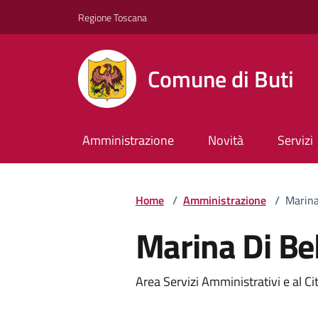
Vai ai contenuti
Vai al footer
Regione Toscana
Comune di Buti
Amministrazione
Novità
Servizi
Home
/
Amministrazione
/
Marina
Marina Di Be
Descrizione breve
Area Servizi Amministrativi e al Ci