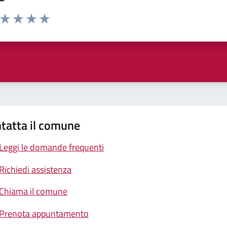
a da 1 a 5 stelle la pagina
ta 1 stelle su 5
Valuta 2 stelle su 5
Valuta 3 stelle su 5
Valuta 4 stelle su 5
Valuta 5 stelle su 5
tatta il comune
Leggi le domande frequenti
Richiedi assistenza
Chiama il comune
Prenota appuntamento