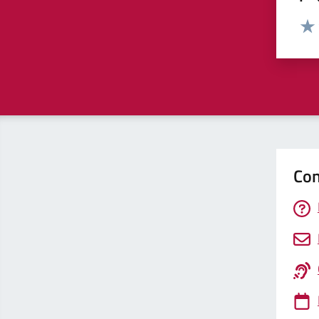
Valut
Valu
Con