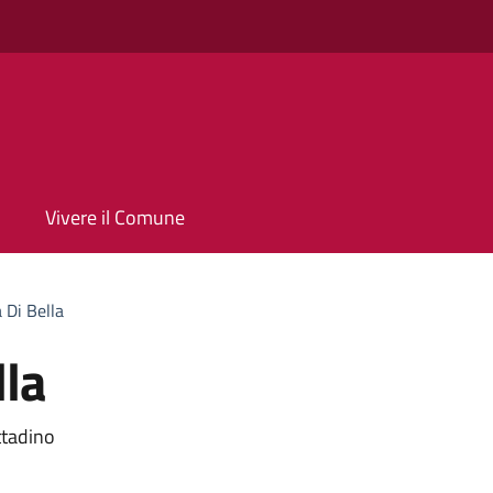
Vivere il Comune
 Di Bella
lla
ttadino