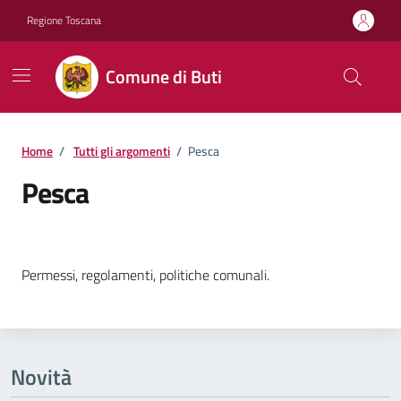
Vai ai contenuti
Vai al footer
Regione Toscana
Comune di Buti
Home
/
Tutti gli argomenti
/
Pesca
Pesca
Dettagli della notizia
Permessi, regolamenti, politiche comunali.
Novità