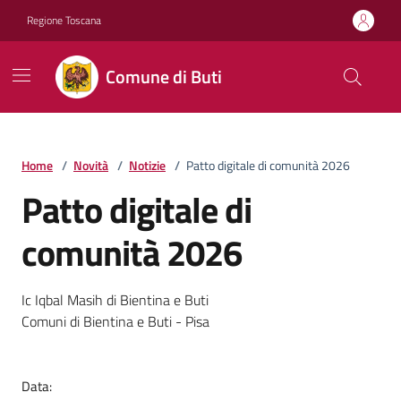
Vai ai contenuti
Vai al footer
Regione Toscana
Comune di Buti
Home
/
Novità
/
Notizie
/
Patto digitale di comunità 2026
Patto digitale di
comunità 2026
Dettagli della notizia
Ic Iqbal Masih di Bientina e Buti
Comuni di Bientina e Buti - Pisa
Data: