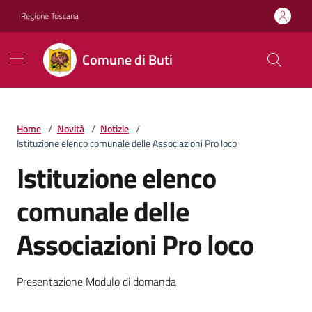
Vai ai contenuti
Vai al footer
Regione Toscana
Comune di Buti
Home
/
Novità
/
Notizie
/
Istituzione elenco comunale delle Associazioni Pro loco
Istituzione elenco
comunale delle
Associazioni Pro loco
Dettagli della notizia
Presentazione Modulo di domanda